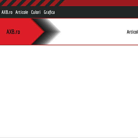
AXB.ro
Articole
Culori
Grafica
AXB.ro
Artico