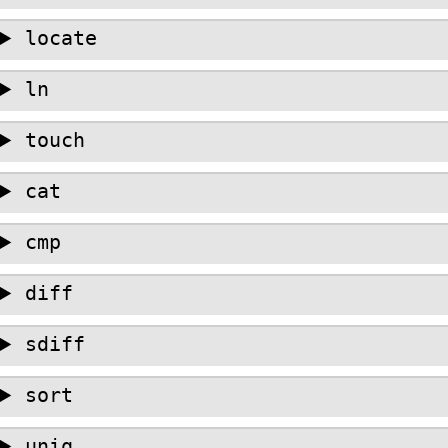
locate
ln
touch
cat
cmp
diff
sdiff
sort
uniq