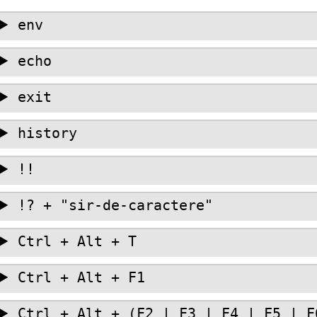
env
echo
exit
history
!!
!? + "sir-de-caractere"
Ctrl + Alt + T
Ctrl + Alt + F1
Ctrl + Alt + (F2 | F3 | F4 | F5 | F