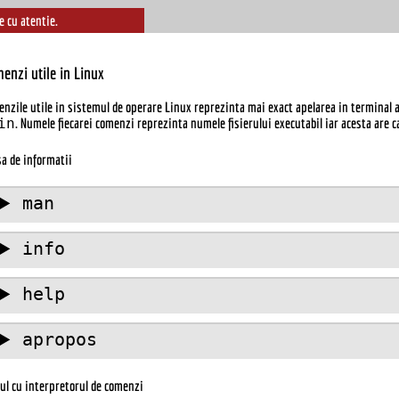
e cu atentie.
enzi utile in Linux
nzile utile in sistemul de operare Linux reprezinta mai exact apelarea in terminal a u
in
. Numele fiecarei comenzi reprezinta numele fisierului executabil iar acesta are c
a de informatii
man
info
help
apropos
ul cu interpretorul de comenzi