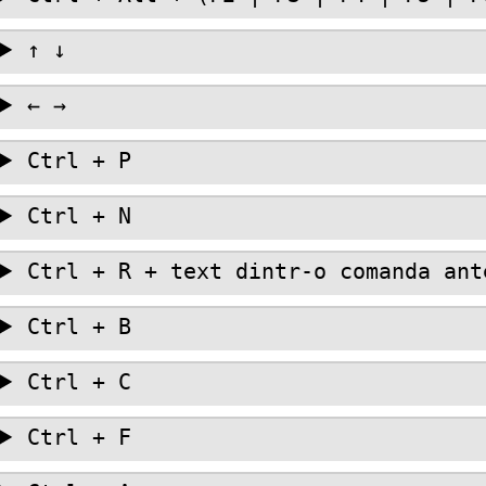
↑ ↓
← →
Ctrl + P
Ctrl + N
Ctrl + R + text dintr-o comanda ant
Ctrl + B
Ctrl + C
Ctrl + F