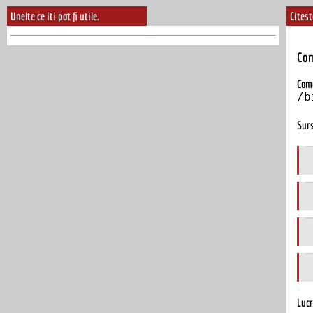
Unelte ce iti pot fi utile.
Citest
Com
Come
/b
Surs
Lucr