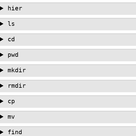
hier
ls
cd
pwd
mkdir
rmdir
cp
mv
find