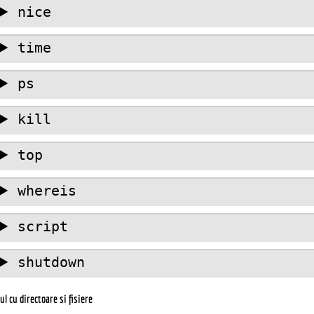
nice
time
ps
kill
top
whereis
script
shutdown
ul cu directoare si fisiere