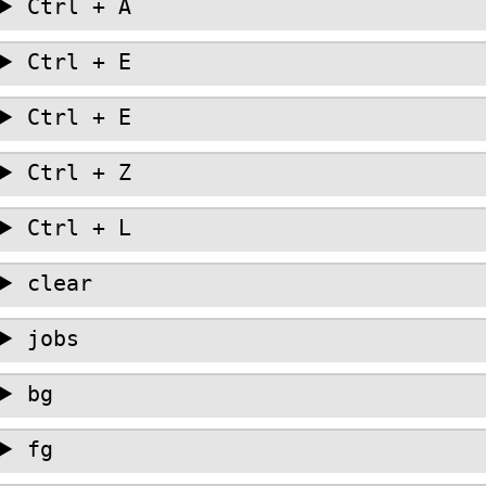
Ctrl + A
Ctrl + E
Ctrl + E
Ctrl + Z
Ctrl + L
clear
jobs
bg
fg