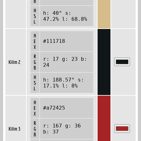
B
H
h: 40° s:
S
47.2% l: 68.8%
L
H
#111718
E
X
R
r: 17 g: 23 b:
Kilim 2
G
24
B
H
h: 188.57° s:
S
17.1% l: 8%
L
H
#a72425
E
X
R
r: 167 g: 36
Kilim 3
G
b: 37
B