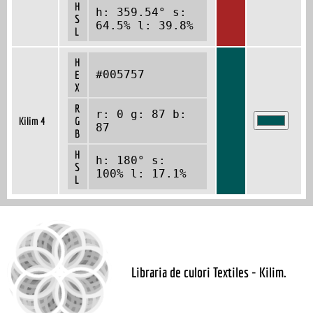
H
h: 359.54° s:
S
64.5% l: 39.8%
L
H
#005757
E
X
R
r: 0 g: 87 b:
Kilim 4
G
87
B
H
h: 180° s:
S
100% l: 17.1%
L
Libraria de culori Textiles - Kilim.