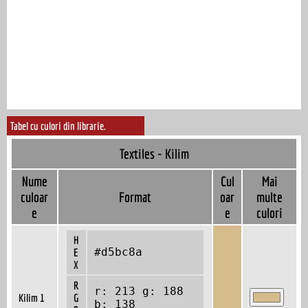
Tabel cu culori din librarie.
Textiles - Kilim
Nume
Cul
Mai
culoar
Format
oar
multe
e
e
culori
H
#d5bc8a
E
X
R
r: 213 g: 188
Kilim 1
G
b: 138