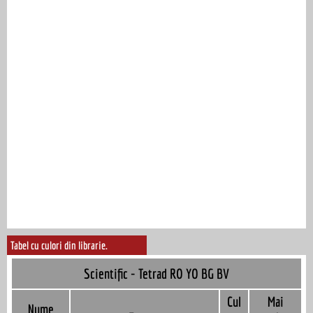
Tabel cu culori din librarie.
Scientific - Tetrad RO YO BG BV
Cul
Mai
Nume