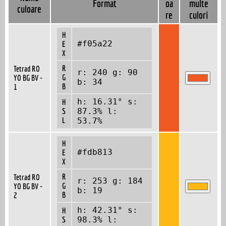
Format
oa
multe
culoare
re
culori
H
#f05a22
E
X
R
Tetrad RO
r: 240 g: 90
G
YO BG BV -
b: 34
B
1
h: 16.31° s:
H
S
87.3% l:
L
53.7%
H
#fdb813
E
X
R
Tetrad RO
r: 253 g: 184
G
YO BG BV -
b: 19
B
2
h: 42.31° s:
H
S
98.3% l: