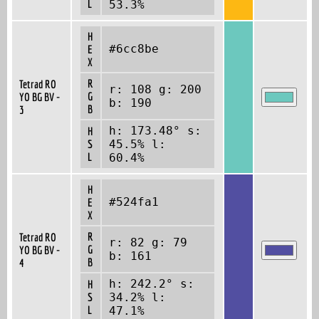
L
53.3%
H
#6cc8be
E
X
R
Tetrad RO
r: 108 g: 200
G
YO BG BV -
b: 190
B
3
h: 173.48° s:
H
S
45.5% l:
L
60.4%
H
#524fa1
E
X
R
Tetrad RO
r: 82 g: 79
G
YO BG BV -
b: 161
B
4
h: 242.2° s:
H
S
34.2% l:
L
47.1%