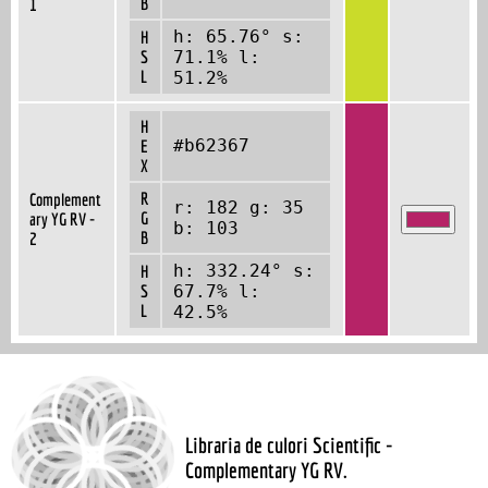
B
1
h: 65.76° s:
H
S
71.1% l:
L
51.2%
H
#b62367
E
X
R
Complement
r: 182 g: 35
G
ary YG RV -
b: 103
B
2
h: 332.24° s:
H
S
67.7% l:
L
42.5%
Libraria de culori Scientific -
Complementary YG RV.