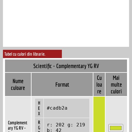
Tabel cu culori din librarie.
Scientific - Complementary YG RV
Cu
Mai
Nume
Format
loa
multe
culoare
re
culori
H
#cadb2a
E
X
R
Complement
r: 202 g: 219
G
ary YG RV -
b: 42