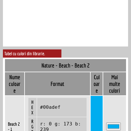
Tabel cu culori din librarie.
Nature - Beach - Beach 2
Nume
Cul
Mai
culoar
Format
oar
multe
e
e
culori
H
#00adef
E
X
R
r: 0 g: 173 b:
Beach 2
G
- 1
239