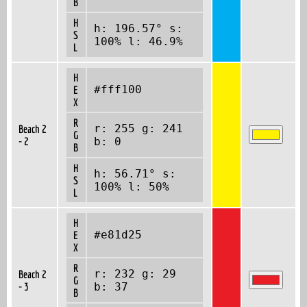
B
H
h: 196.57° s:
S
100% l: 46.9%
L
H
#fff100
E
X
R
r: 255 g: 241
Beach 2
G
- 2
b: 0
B
H
h: 56.71° s:
S
100% l: 50%
L
H
#e81d25
E
X
R
r: 232 g: 29
Beach 2
G
- 3
b: 37
B