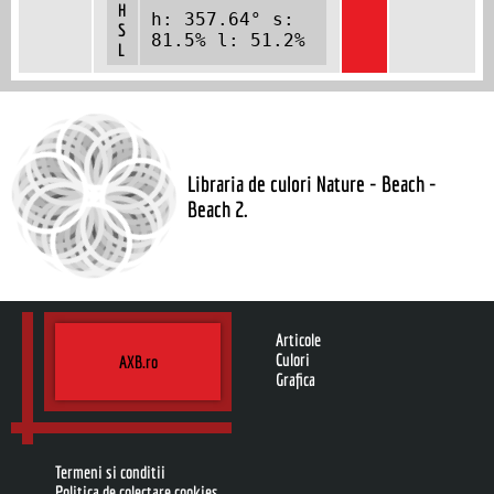
H
h: 357.64° s:
S
81.5% l: 51.2%
L
Libraria de culori Nature - Beach -
Beach 2.
Articole
Culori
AXB.ro
Grafica
Termeni si conditii
Politica de colectare cookies