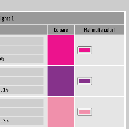
rights 1
Culoare
Mai multe culori
0%
.1%
.3%