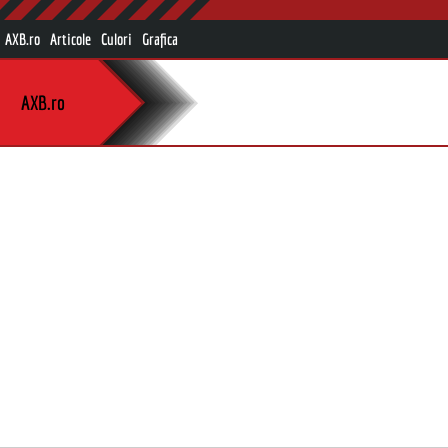
AXB.ro
Articole
Culori
Grafica
AXB.ro