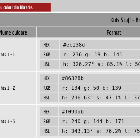
cu culori din librarie.
Kids Stuff - B
Nume culoare
Format
HEX
#ec138d
ghts 1 - 1
RGB
r: 236 g: 19 b: 141
HSL
h: 326.27° s: 85.1% l: 5
HEX
#86328b
ghts 1 - 2
RGB
r: 134 g: 50 b: 139
HSL
h: 296.63° s: 47.1% l: 37
HEX
#f090ab
ghts 1 - 3
RGB
r: 240 g: 144 b: 171
HSL
h: 343.13° s: 76.2% l: 75