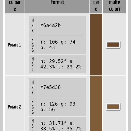
culoar
Format
oar
multe
e
e
culori
H
#6a4a2b
E
X
R
r: 106 g: 74
Potato 1
G
b: 43
B
H
h: 29.52° s:
S
42.3% l: 29.2%
L
H
#7e5d38
E
X
R
r: 126 g: 93
Potato 2
G
b: 56
B
H
h: 31.71° s:
S
38.5% l: 35.7%