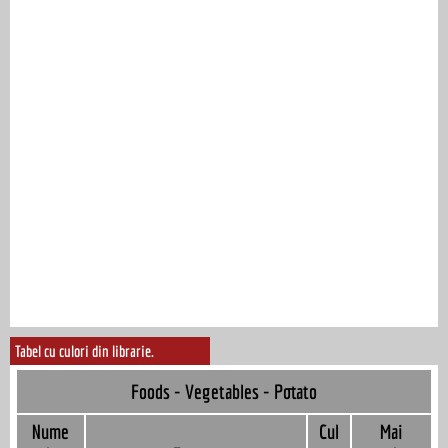
Tabel cu culori din librarie.
Foods - Vegetables - Potato
Nume
Cul
Mai