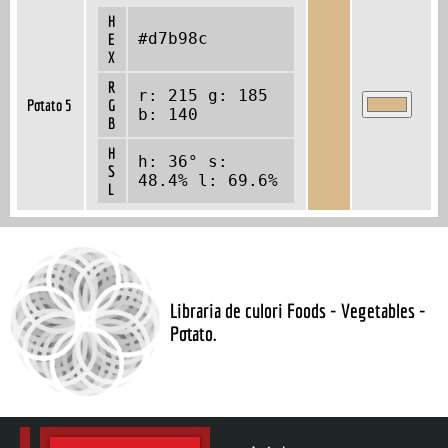
H
#d7b98c
E
X
R
r: 215 g: 185
Potato 5
G
b: 140
B
H
h: 36° s:
S
48.4% l: 69.6%
L
Libraria de culori Foods - Vegetables -
Potato.