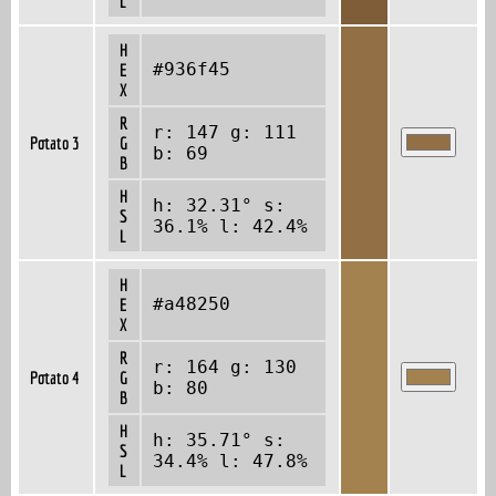
L
H
#936f45
E
X
R
r: 147 g: 111
Potato 3
G
b: 69
B
H
h: 32.31° s:
S
36.1% l: 42.4%
L
H
#a48250
E
X
R
r: 164 g: 130
Potato 4
G
b: 80
B
H
h: 35.71° s:
S
34.4% l: 47.8%
L