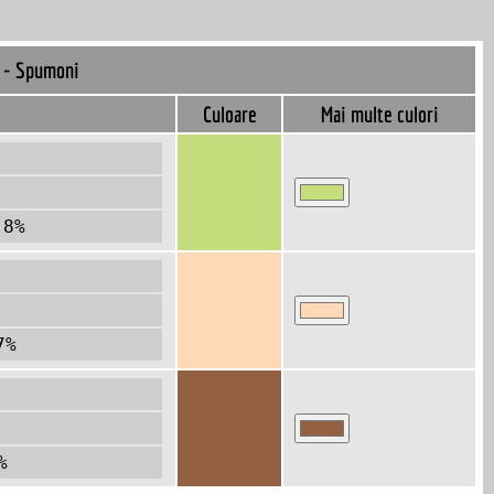
m - Spumoni
Culoare
Mai multe culori
.8%
7%
%