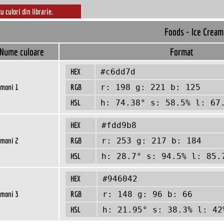
cu culori din librarie.
Foods - Ice Crea
Nume culoare
Format
HEX
#c6dd7d
moni 1
RGB
r: 198 g: 221 b: 125
HSL
h: 74.38° s: 58.5% l: 67
HEX
#fdd9b8
moni 2
RGB
r: 253 g: 217 b: 184
HSL
h: 28.7° s: 94.5% l: 85.
HEX
#946042
moni 3
RGB
r: 148 g: 96 b: 66
HSL
h: 21.95° s: 38.3% l: 42