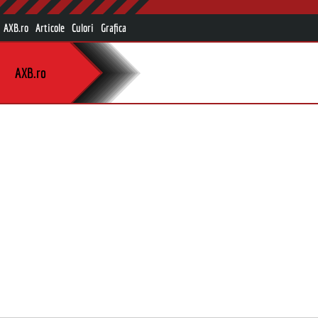
AXB.ro
Articole
Culori
Grafica
AXB.ro