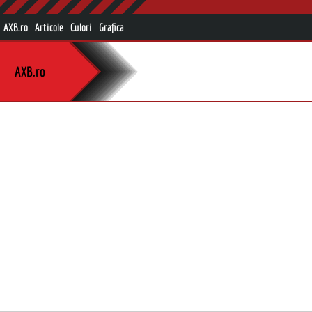
AXB.ro
Articole
Culori
Grafica
AXB.ro