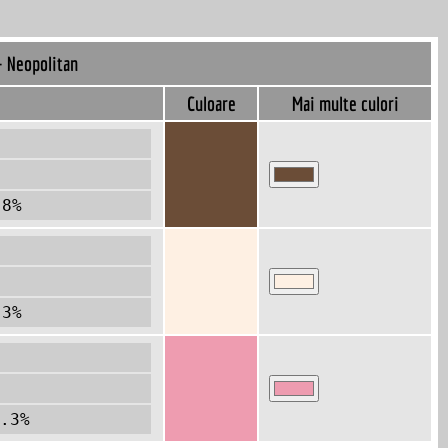
- Neopolitan
Culoare
Mai multe culori
.8%
.3%
.3%