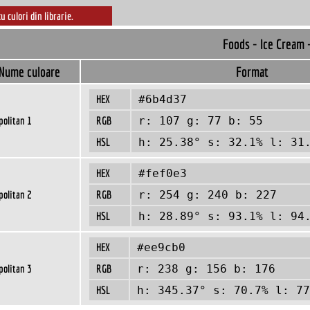
cu culori din librarie.
Foods - Ice Cream 
Nume culoare
Format
HEX
#6b4d37
politan 1
RGB
r: 107 g: 77 b: 55
HSL
h: 25.38° s: 32.1% l: 31
HEX
#fef0e3
politan 2
RGB
r: 254 g: 240 b: 227
HSL
h: 28.89° s: 93.1% l: 94
HEX
#ee9cb0
politan 3
RGB
r: 238 g: 156 b: 176
HSL
h: 345.37° s: 70.7% l: 77