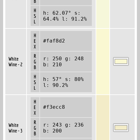
B
H
h: 62.07° s:
S
64.4% l: 91.2%
L
H
#faf8d2
E
X
R
r: 250 g: 248
White
G
Wine - 2
b: 210
B
H
h: 57° s: 80%
S
l: 90.2%
L
H
#f3ecc8
E
X
R
r: 243 g: 236
White
G
Wine - 3
b: 200
B