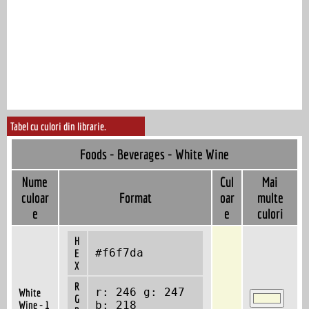
Tabel cu culori din librarie.
Foods - Beverages - White Wine
Nume
Cul
Mai
culoar
Format
oar
multe
e
e
culori
H
#f6f7da
E
X
R
r: 246 g: 247
White
G
Wine - 1
b: 218