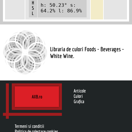
H
h: 50.23° s:
S
64.2% l: 86.9%
L
Libraria de culori Foods - Beverages -
White Wine.
Articole
Culori
AXB.ro
Grafica
Termeni si conditii
Politica de colectare cookies