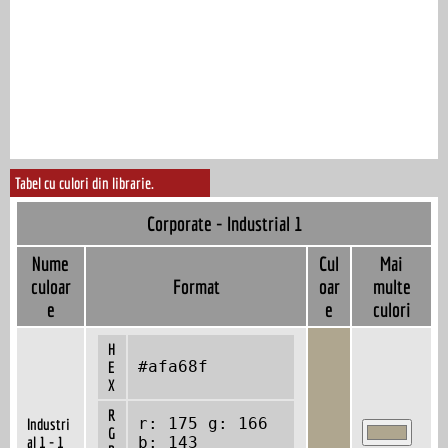
Tabel cu culori din librarie.
Corporate - Industrial 1
Nume
Cul
Mai
culoar
Format
oar
multe
e
e
culori
H
#afa68f
E
X
R
r: 175 g: 166
Industri
G
al 1 - 1
b: 143