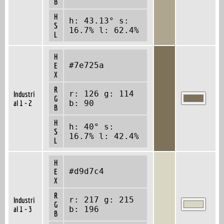
B
H
h: 43.13° s:
S
16.7% l: 62.4%
L
H
#7e725a
E
X
R
r: 126 g: 114
Industri
G
al 1 - 2
b: 90
B
H
h: 40° s:
S
16.7% l: 42.4%
L
H
#d9d7c4
E
X
R
r: 217 g: 215
Industri
G
al 1 - 3
b: 196
B