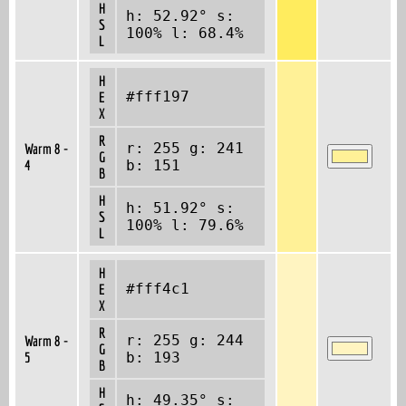
H
h: 52.92° s:
S
100% l: 68.4%
L
H
#fff197
E
X
R
r: 255 g: 241
Warm 8 -
G
4
b: 151
B
H
h: 51.92° s:
S
100% l: 79.6%
L
H
#fff4c1
E
X
R
r: 255 g: 244
Warm 8 -
G
5
b: 193
B
H
h: 49.35° s: