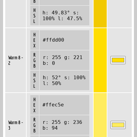
B
H
h: 49.83° s:
S
100% l: 47.5%
L
H
#ffdd00
E
X
R
r: 255 g: 221
Warm 8 -
G
2
b: 0
B
H
h: 52° s: 100%
S
l: 50%
L
H
#ffec5e
E
X
R
r: 255 g: 236
Warm 8 -
G
3
b: 94
B