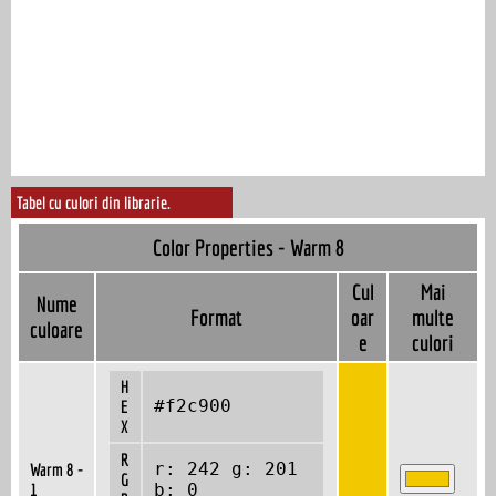
Tabel cu culori din librarie.
Color Properties - Warm 8
Cul
Mai
Nume
Format
oar
multe
culoare
e
culori
H
#f2c900
E
X
R
r: 242 g: 201
Warm 8 -
G
1
b: 0