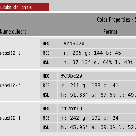
cu culori din librarie.
Color Properties - 
Nume culoare
Format
HEX
#cd902d
urated 12 - 1
RGB
r: 205 g: 144 b: 45
HSL
h: 37.13° s: 64% l: 49%
HEX
#d3bc29
urated 12 - 2
RGB
r: 211 g: 188 b: 41
HSL
h: 51.88° s: 67.5% l: 49
HEX
#f2bf18
urated 12 - 3
RGB
r: 242 g: 191 b: 24
HSL
h: 45.96° s: 89.3% l: 52