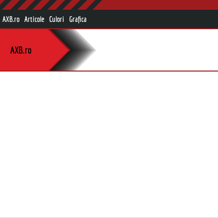
AXB.ro
Articole
Culori
Grafica
AXB.ro