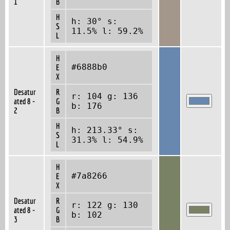
1
B
H
h: 30° s:
S
11.5% l: 59.2%
L
H
#6888b0
E
X
Desatur
R
r: 104 g: 136
ated 8 -
G
b: 176
2
B
H
h: 213.33° s:
S
31.3% l: 54.9%
L
H
#7a8266
E
X
Desatur
R
r: 122 g: 130
ated 8 -
G
b: 102
3
B