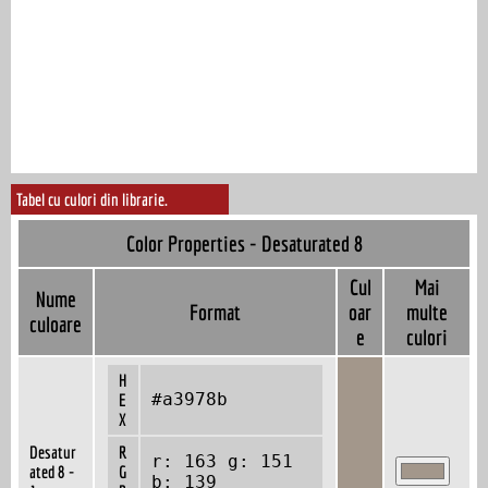
Tabel cu culori din librarie.
Color Properties - Desaturated 8
Cul
Mai
Nume
Format
oar
multe
culoare
e
culori
H
#a3978b
E
X
Desatur
R
r: 163 g: 151
ated 8 -
G
b: 139