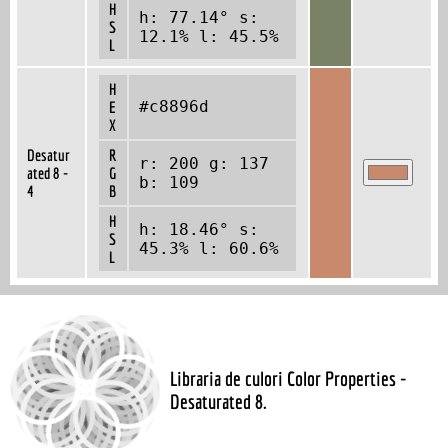
H
h: 77.14° s:
S
12.1% l: 45.5%
L
H
#c8896d
E
X
Desatur
R
r: 200 g: 137
ated 8 -
G
b: 109
4
B
H
h: 18.46° s:
S
45.3% l: 60.6%
L
Libraria de culori Color Properties -
Desaturated 8.