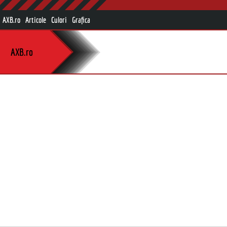
AXB.ro
Articole
Culori
Grafica
AXB.ro