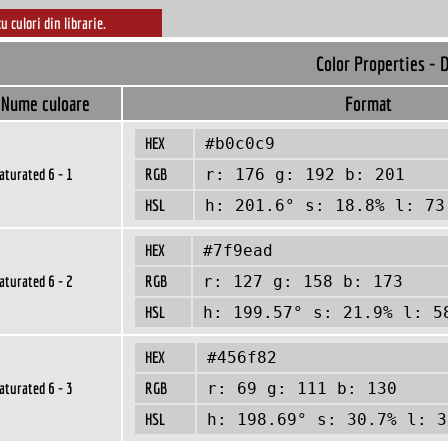
cu culori din librarie.
Color Properties - 
Nume culoare
Format
HEX
#b0c0c9
aturated 6 - 1
RGB
r: 176 g: 192 b: 201
HSL
h: 201.6° s: 18.8% l: 73
HEX
#7f9ead
aturated 6 - 2
RGB
r: 127 g: 158 b: 173
HSL
h: 199.57° s: 21.9% l: 5
HEX
#456f82
aturated 6 - 3
RGB
r: 69 g: 111 b: 130
HSL
h: 198.69° s: 30.7% l: 3