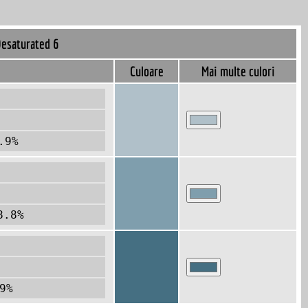
Desaturated 6
Culoare
Mai multe culori
.9%
8.8%
9%