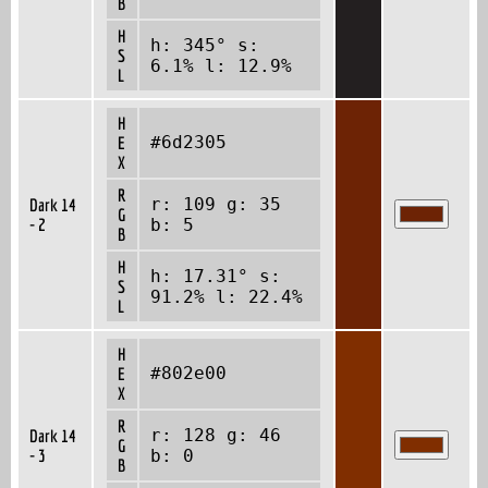
B
H
h: 345° s:
S
6.1% l: 12.9%
L
H
#6d2305
E
X
R
r: 109 g: 35
Dark 14
G
- 2
b: 5
B
H
h: 17.31° s:
S
91.2% l: 22.4%
L
H
#802e00
E
X
R
r: 128 g: 46
Dark 14
G
- 3
b: 0
B