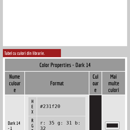
Tabel cu culori din librarie.
Color Properties - Dark 14
Nume
Cul
Mai
culoar
Format
oar
multe
e
e
culori
H
#231f20
E
X
R
r: 35 g: 31 b:
Dark 14
G
- 1
32