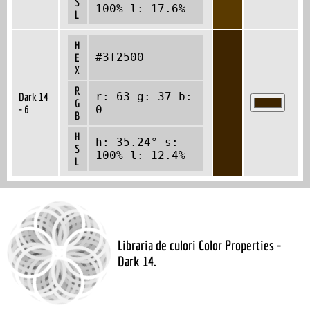
S
100% l: 17.6%
L
H
#3f2500
E
X
R
r: 63 g: 37 b:
Dark 14
G
- 6
0
B
H
h: 35.24° s:
S
100% l: 12.4%
L
Libraria de culori Color Properties -
Dark 14.