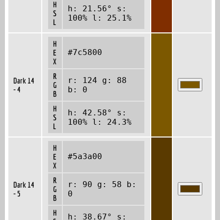
H
h: 21.56° s:
S
100% l: 25.1%
L
H
#7c5800
E
X
R
r: 124 g: 88
Dark 14
G
- 4
b: 0
B
H
h: 42.58° s:
S
100% l: 24.3%
L
H
#5a3a00
E
X
R
r: 90 g: 58 b:
Dark 14
G
- 5
0
B
H
h: 38.67° s: