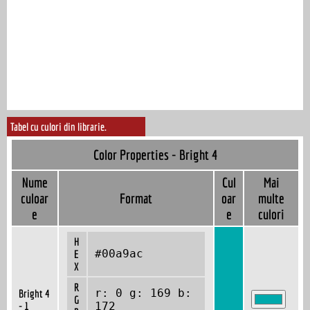
Tabel cu culori din librarie.
Color Properties - Bright 4
Nume
Cul
Mai
culoar
Format
oar
multe
e
e
culori
H
#00a9ac
E
X
R
r: 0 g: 169 b:
Bright 4
G
- 1
172