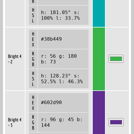
B
H
h: 181.05° s:
S
100% l: 33.7%
L
H
#38b449
E
X
R
r: 56 g: 180
Bright 4
G
- 2
b: 73
B
H
h: 128.23° s:
S
52.5% l: 46.3%
L
H
#602d90
E
X
R
r: 96 g: 45 b:
Bright 4
G
- 3
144
B