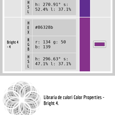
H
h: 270.91° s:
S
52.4% l: 37.1%
L
H
#86328b
E
X
R
r: 134 g: 50
Bright 4
G
- 4
b: 139
B
H
h: 296.63° s:
S
47.1% l: 37.1%
L
Libraria de culori Color Properties -
Bright 4.