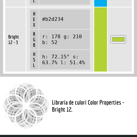
L
H
#b2d234
E
X
R
r: 178 g: 210
Bright
G
12 - 3
b: 52
B
H
h: 72.15° s:
S
63.7% l: 51.4%
L
Libraria de culori Color Properties -
Bright 12.