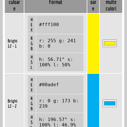
culoar
Format
oar
multe
e
e
culori
H
#fff100
E
X
R
r: 255 g: 241
Bright
G
12 - 1
b: 0
B
H
h: 56.71° s:
S
100% l: 50%
L
H
#00adef
E
X
R
r: 0 g: 173 b:
Bright
G
12 - 2
239
B
H
h: 196.57° s:
S
100% l: 46.9%