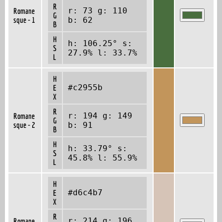
R
r: 73 g: 110
Romane
G
sque - 1
b: 62
B
H
h: 106.25° s:
S
27.9% l: 33.7%
L
H
#c2955b
E
X
R
r: 194 g: 149
Romane
G
sque - 2
b: 91
B
H
h: 33.79° s:
S
45.8% l: 55.9%
L
H
#d6c4b7
E
X
R
r: 214 g: 196
Romane