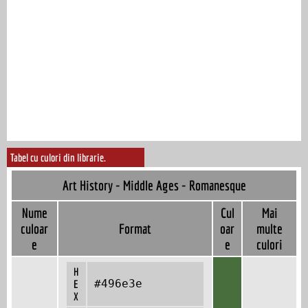
Tabel cu culori din librarie.
Art History - Middle Ages - Romanesque
Nume
Cul
Mai
culoar
Format
oar
multe
e
e
culori
H
#496e3e
E
X