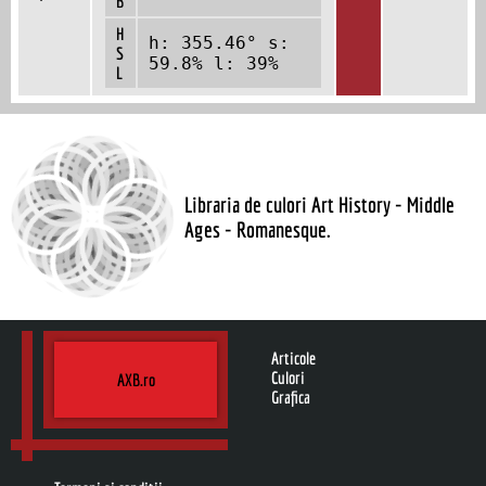
B
H
h: 355.46° s:
S
59.8% l: 39%
L
Libraria de culori Art History - Middle
Ages - Romanesque.
Articole
Culori
AXB.ro
Grafica