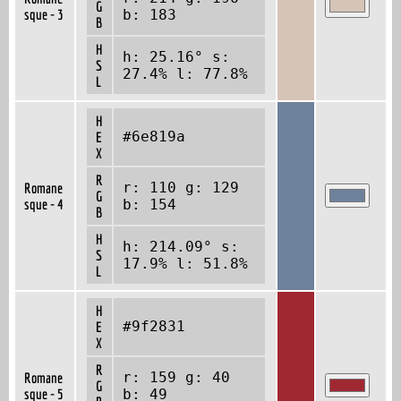
G
sque - 3
b: 183
B
H
h: 25.16° s:
S
27.4% l: 77.8%
L
H
#6e819a
E
X
R
r: 110 g: 129
Romane
G
sque - 4
b: 154
B
H
h: 214.09° s:
S
17.9% l: 51.8%
L
H
#9f2831
E
X
R
r: 159 g: 40
Romane
G
sque - 5
b: 49