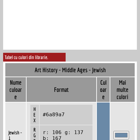
Tabel cu culori din librarie.
Art History - Middle Ages - Jewish
Nume
Cul
Mai
culoar
Format
oar
multe
e
e
culori
H
#6a89a7
E
X
R
r: 106 g: 137
Jewish -
G
1
b: 167