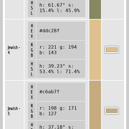
H
h: 61.67° s:
S
15.4% l: 45.9%
L
H
#ddc28f
E
X
R
r: 221 g: 194
Jewish -
G
4
b: 143
B
H
h: 39.23° s:
S
53.4% l: 71.4%
L
H
#c6ab7f
E
X
R
r: 198 g: 171
Jewish -
G
5
b: 127
B
H
h: 37.18° s: