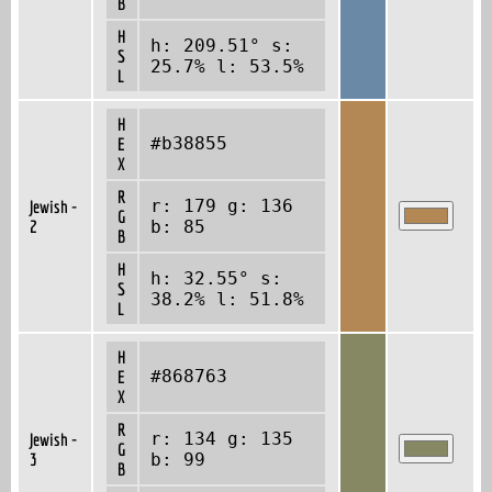
B
H
h: 209.51° s:
S
25.7% l: 53.5%
L
H
#b38855
E
X
R
r: 179 g: 136
Jewish -
G
2
b: 85
B
H
h: 32.55° s:
S
38.2% l: 51.8%
L
H
#868763
E
X
R
r: 134 g: 135
Jewish -
G
3
b: 99
B