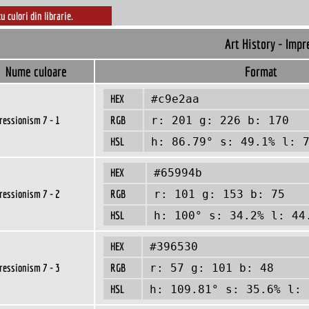
cu culori din librarie.
Art History - Impr
Nume culoare
Format
HEX
#c9e2aa
ressionism 7 - 1
RGB
r: 201 g: 226 b: 170
HSL
h: 86.79° s: 49.1% l: 
HEX
#65994b
ressionism 7 - 2
RGB
r: 101 g: 153 b: 75
HSL
h: 100° s: 34.2% l: 44
HEX
#396530
ressionism 7 - 3
RGB
r: 57 g: 101 b: 48
HSL
h: 109.81° s: 35.6% l: 