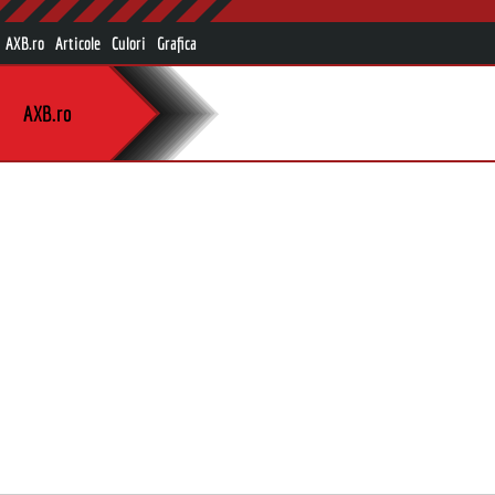
AXB.ro
Articole
Culori
Grafica
AXB.ro