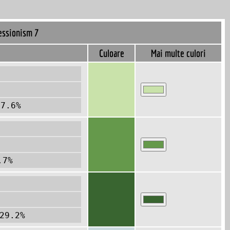
essionism 7
Culoare
Mai multe culori
77.6%
.7%
29.2%