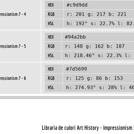
HEX
#c9d9dd
ressionism 7 - 4
RGB
r: 201 g: 217 b: 221
HSL
h: 192° s: 22.7% l: 82
HEX
#94a2bb
ressionism 7 - 5
RGB
r: 148 g: 162 b: 187
HSL
h: 218.46° s: 22.3% l: 
HEX
#7d5699
ressionism 7 - 6
RGB
r: 125 g: 86 b: 153
HSL
h: 274.93° s: 28% l: 4
Libraria de culori Art History - Impressionism 